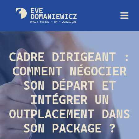
Aller
au
contenu
CADRE DIRIGEANT :
COMMENT NÉGOCIER
SON DÉPART ET
INTÉGRER UN
OUTPLACEMENT DANS
SON PACKAGE ?